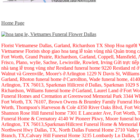
Home Page
Florist Vietnamese Dallas, Garland, Richardson TX Shop Hoa người Vi
Vietnamese Florists shop giao hoa tang lễ toàn vùng nhà Quàn trong ca
Fort Worth, Grand Prairie, Richardson, Garland, Coppell, Mansfield, A
Frisco, Plano, wylie, Sachse, Lewisville, Rowlett, Irving Gửi trực tiếp
nhà tang lễ trong vùng như Restland funeral home 9220 Restland rd 
Walnut và Greenville, Moore's ở Arlington 1229 N Davis St, Williams
Garland, Rhoton funeral home ở Carrollton, Wade funeral home, 414
Arlington, TX 76013, Sparkman Hillcrest ở Dallas, Sparkman 1029 S 
Richardson, Williams funeral home ở Garland, Laurel Land ở Fort W
Funeral Homes and Cremation at Greenwood Memorial Park 3344 Whi
Fort Worth, TX 76107, Brown Owens & Brumley Family Funeral Hom
Worth, Thompson's Harveson & Cole 4350 River Oaks Blvd, Fort Wo
Shannon Rose Hill funeral home 7301 E Lancaster Ave, Fort Worth,
Funeral Home & Crematory 4140 W Pioneer Pkwy, Moore funeral h
Arlington, TX 76013,Sparkman/Hillcrest Funeral Home & Memorial
Northwest Hwy Dallas, TX, North Dallas Funeral Home 2710 Valley
Branch, TX,Calvary Hill Funeral Home 3235 Lombardy Ln Dallas, 