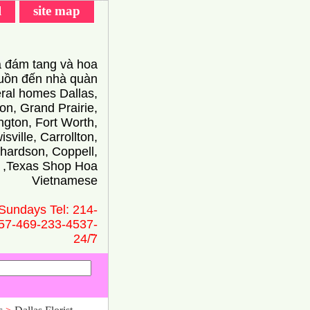
l
site map
 đám tang và hoa
ồn đến nhà quàn
eral homes Dallas,
on, Grand Prairie,
ington, Fort Worth,
isville, Carrollton,
hardson, Coppell,
 ,Texas Shop Hoa
Vietnamese
Sundays Tel: 214-
57-469-233-4537-
24/̃7