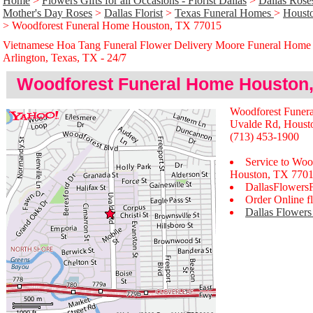
Home
>
Flowers Gifts for all Occasions - Florist Dallas
>
Dallas Rose
Mother's Day Roses
>
Dallas Florist
>
Texas Funeral Homes
>
Houst
> Woodforest Funeral Home Houston, TX 77015
Vietnamese Hoa Tang Funeral Flower Delivery Moore Funeral Home
Arlington, Texas, TX - 24/̃7
Woodforest Funeral Home Houston,
Woodforest Funer
Uvalde Rd, Houst
(713) 453-1900
Service to Woo
Houston, TX 770
DallasFlowers
Order Online fl
Dallas Flowers