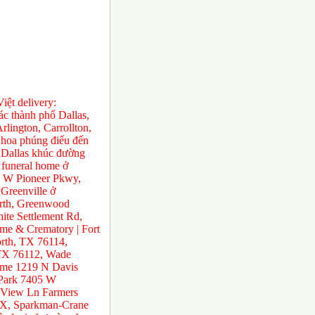
ệt delivery:
́c thành phố Dallas,
rlington, Carrollton,
 hoa phúng điếu đến
ở Dallas khúc đường
 funeral home ở
0 W Pioneer Pkwy,
Greenville ở
orth, Greenwood
te Settlement Rd,
e & Crematory | Fort
rth, TX 76114,
 TX 76112, Wade
ome 1219 N Davis
 Park 7405 W
 View Ln Farmers
TX, Sparkman-Crane