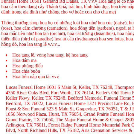
Funeral Home 10501 Garland Rd Dallas, TX v.v.v Hoa tang lễ có nhi
hoa cắm theo dạng cây Thánh Giá, trái tim, hình bầu dục, hoa trên nắp
dành trong gia đình như chồng cho vợ hoặc con cho cha mẹ)
Thông thường shop hoa họ có những loài hoa như hoa cúc (daisy), hoa
(rose), hoa cẩm chướng (carnation), hoa đồng tiền (gerbera), ngoài r
hoa mắc tiền như hoa lan (orchid), hoa cát tường (lisianthus), hoa hồ
thiên điểu (bird of paradise) hoa tú cầu (hydrangea) hoa sen lotus, hoa h
hồng đỏ, hoa lan tang lễ v.v.v...
Hoa tang lễ, vòng hoa tang, kệ hoa tang
Hoa đám ma
Hoa phúng điếu
Hoa chia buồn
Hoa trên nắp qua tài vvv
Lucas Funeral Home 1601 S Main St, Keller, TX 76248, Thompso
4350 River Oaks Blvd, Fort Worth, TX 76114, Keller's Old Town
Keller Pkwy, Keller, TX 76248, Bedford Memorial Funeral Home 
Bedford, TX 76022, Lucas Funeral Home 1321 Precinct Line Rd, H
Foust & Son Funeral 523 S Main St, Grapevine, TX 76051, T & J
1856 Norwood Plaza, Hurst, TX 76054, Grand Prairie Funeral Hom
Grand Prairie, TX 75050, The Major Funeral Home & Chapel 2805 
Arlington, TX 76011, Forest Ridge Funeral Home Memorial Park C
Blvd, North Richland Hills, TX 76182, Aria Cremation Services &