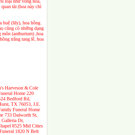
ều loại như vòng hoa,
 quan tài (hoa này chỉ
 huệ (lily), hoa hồng
a họ cũng có những dạng
ng môn (anthurium) ,hoa
ồng trắng tang lễ, hoa
n's Harveson & Cole
 Funeral Home 220
524 Bedford Rd,
urst, TX 76053, J.E.
 Family Funeral Home
e 733 Dalworth St,
Galleria Dr,
hapel 8525 Mid Cities
 Funeral 1820 N Belt