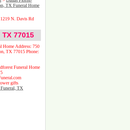
s
>
Dallas Florist-
on, TX Funeral Home
 1219 N. Davis Rd
 TX 77015
al Home Address: 750
on, TX 77015 Phone:
dforest Funeral Home
15
Funeral.com
ower gifts
 Funeral, TX