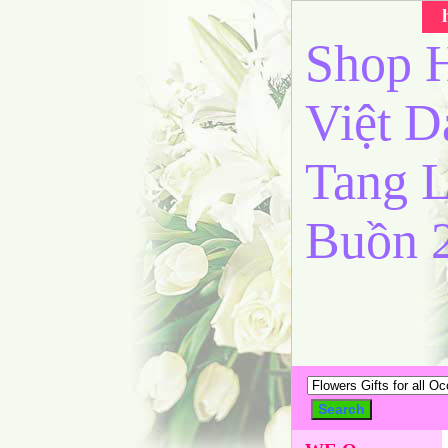
Shop H
Việt 
Tang L
Buồn 