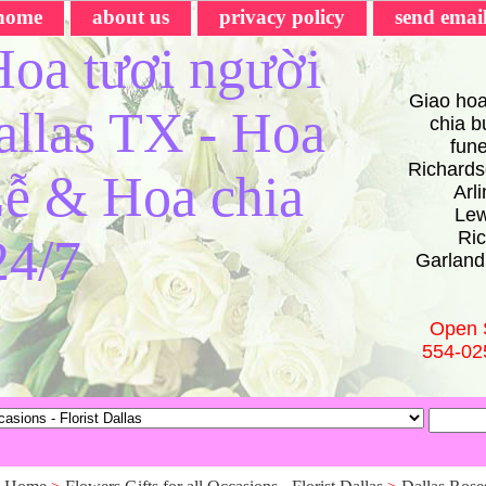
home
about us
privacy policy
send emai
oa tươi người
Giao hoa
Dallas TX - Hoa
chia bu
fun
Richards
ễ & Hoa chia
Arl
Lew
Ric
24/7
Garland
Open 
554-02