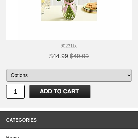
90231Lc
$44.99
$49.99
CATEGORIES
Home