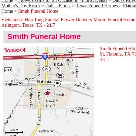
Home
>
Flowers Gifts for all Occasions - Florist Dallas
>
Dallas Rose
Mother's Day Roses
>
Dallas Florist
>
Texas Funeral Homes
>
Flaton
Home
> Smith Funeral Home
Vietnamese Hoa Tang Funeral Flower Delivery Moore Funeral Home
Arlington, Texas, TX - 24/̃7
Smith Funeral Home
Smith Funeral Hom
St, Flatonia, TX 
3311