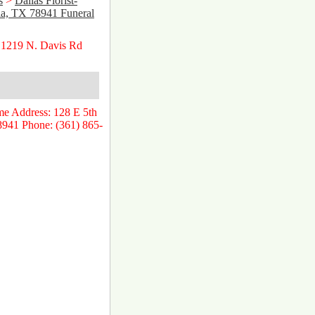
s
>
Dallas Florist-
ia, TX 78941 Funeral
 1219 N. Davis Rd
e Address: 128 E 5th
78941 Phone: (361) 865-