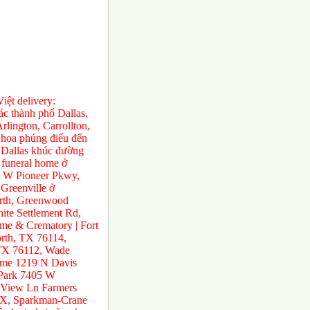
ệt delivery:
́c thành phố Dallas,
rlington, Carrollton,
 hoa phúng điếu đến
ở Dallas khúc đường
 funeral home ở
0 W Pioneer Pkwy,
Greenville ở
orth, Greenwood
te Settlement Rd,
e & Crematory | Fort
rth, TX 76114,
 TX 76112, Wade
ome 1219 N Davis
 Park 7405 W
 View Ln Farmers
TX, Sparkman-Crane