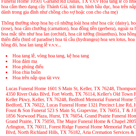
Funeral Home 10501 Garland Rd Dallas, TX v.v.v Hoa tang lễ có nhi
hoa cắm theo dạng cây Thánh Giá, trái tim, hình bầu dục, hoa trên nắp
dành trong gia đình như chồng cho vợ hoặc con cho cha mẹ)
Thông thường shop hoa họ có những loài hoa như hoa cúc (daisy), hoa
(rose), hoa cẩm chướng (carnation), hoa đồng tiền (gerbera), ngoài r
hoa mắc tiền như hoa lan (orchid), hoa cát tường (lisianthus), hoa hồ
thiên điểu (bird of paradise) hoa tú cầu (hydrangea) hoa sen lotus, hoa h
hồng đỏ, hoa lan tang lễ v.v.v...
Hoa tang lễ, vòng hoa tang, kệ hoa tang
Hoa đám ma
Hoa phúng điếu
Hoa chia buồn
Hoa trên nắp qua tài vvv
Lucas Funeral Home 1601 S Main St, Keller, TX 76248, Thompso
4350 River Oaks Blvd, Fort Worth, TX 76114, Keller's Old Town
Keller Pkwy, Keller, TX 76248, Bedford Memorial Funeral Home 
Bedford, TX 76022, Lucas Funeral Home 1321 Precinct Line Rd, H
Foust & Son Funeral 523 S Main St, Grapevine, TX 76051, T & J
1856 Norwood Plaza, Hurst, TX 76054, Grand Prairie Funeral Hom
Grand Prairie, TX 75050, The Major Funeral Home & Chapel 2805 
Arlington, TX 76011, Forest Ridge Funeral Home Memorial Park C
Blvd, North Richland Hills, TX 76182, Aria Cremation Services &