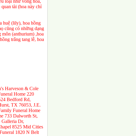
ều loại như vòng hoa,
 quan tài (hoa này chỉ
 huệ (lily), hoa hồng
a họ cũng có những dạng
ng môn (anthurium) ,hoa
ồng trắng tang lễ, hoa
n's Harveson & Cole
 Funeral Home 220
524 Bedford Rd,
urst, TX 76053, J.E.
 Family Funeral Home
e 733 Dalworth St,
Galleria Dr,
hapel 8525 Mid Cities
 Funeral 1820 N Belt