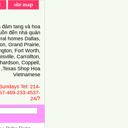
l
site map
 đám tang và hoa
ồn đến nhà quàn
eral homes Dallas,
on, Grand Prairie,
ington, Fort Worth,
isville, Carrollton,
hardson, Coppell,
 ,Texas Shop Hoa
Vietnamese
Sundays Tel: 214-
57-469-233-4537-
24/̃7