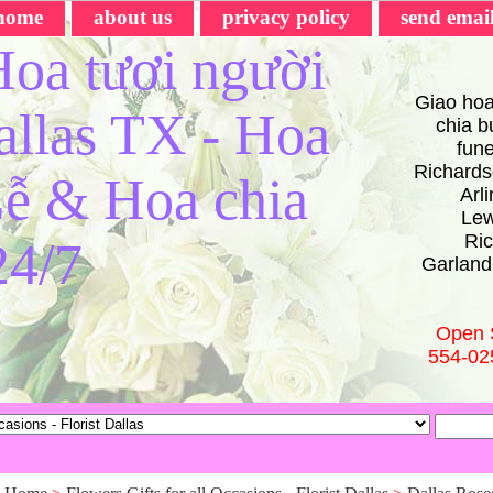
home
about us
privacy policy
send emai
oa tươi người
Giao hoa
Dallas TX - Hoa
chia bu
fun
Richards
ễ & Hoa chia
Arl
Lew
Ric
24/7
Garland
Open 
554-02