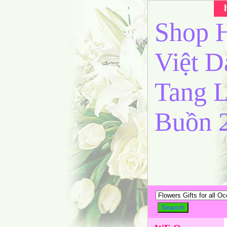
Shop H
Việt 
Tang L
Buồn 