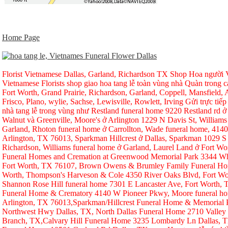
Home Page
Florist Vietnamese Dallas, Garland, Richardson TX Shop Hoa người Vi
Vietnamese Florists shop giao hoa tang lễ toàn vùng nhà Quàn trong ca
Fort Worth, Grand Prairie, Richardson, Garland, Coppell, Mansfield, A
Frisco, Plano, wylie, Sachse, Lewisville, Rowlett, Irving Gửi trực tiếp
nhà tang lễ trong vùng như Restland funeral home 9220 Restland rd 
Walnut và Greenville, Moore's ở Arlington 1229 N Davis St, Williams
Garland, Rhoton funeral home ở Carrollton, Wade funeral home, 414
Arlington, TX 76013, Sparkman Hillcrest ở Dallas, Sparkman 1029 S 
Richardson, Williams funeral home ở Garland, Laurel Land ở Fort W
Funeral Homes and Cremation at Greenwood Memorial Park 3344 Whi
Fort Worth, TX 76107, Brown Owens & Brumley Family Funeral Hom
Worth, Thompson's Harveson & Cole 4350 River Oaks Blvd, Fort Wo
Shannon Rose Hill funeral home 7301 E Lancaster Ave, Fort Worth,
Funeral Home & Crematory 4140 W Pioneer Pkwy, Moore funeral h
Arlington, TX 76013,Sparkman/Hillcrest Funeral Home & Memorial
Northwest Hwy Dallas, TX, North Dallas Funeral Home 2710 Valley
Branch, TX,Calvary Hill Funeral Home 3235 Lombardy Ln Dallas, 