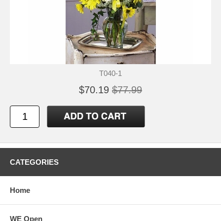
T040-1
$70.19
$77.99
CATEGORIES
Home
WE Open