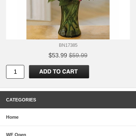
BN17385
$53.99
$59.99
CATEGORIES
Home
WE Open