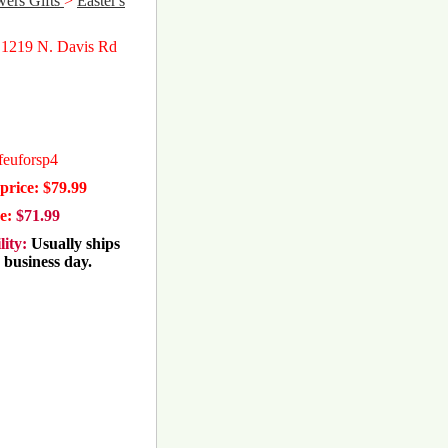
wers Gifts
>
Easter's
 1219 N. Davis Rd
ofeuforsp4
price: $79.99
ce:
$71.99
lity:
Usually ships
 business day.