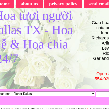
home
about us
privacy policy
send emai
oa tươi người
Giao hoa
Dallas TX - Hoa
chia bu
fun
Richards
ễ & Hoa chia
Arl
Lew
Ric
24/7
Garland
Open 
554-02