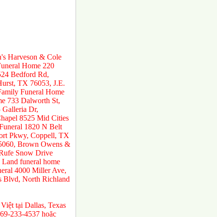
n's Harveson & Cole
 Funeral Home 220
524 Bedford Rd,
urst, TX 76053, J.E.
 Family Funeral Home
e 733 Dalworth St,
Galleria Dr,
hapel 8525 Mid Cities
 Funeral 1820 N Belt
ort Pkwy, Coppell, TX
 75060, Brown Owens &
 Rufe Snow Drive
 Land funeral home
ral 4000 Miller Ave,
s Blvd, North Richland
 Việt tại Dallas, Texas
469-233-4537 hoặc