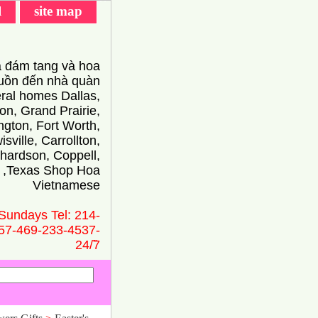
l
site map
 đám tang và hoa
ồn đến nhà quàn
eral homes Dallas,
on, Grand Prairie,
ington, Fort Worth,
isville, Carrollton,
hardson, Coppell,
 ,Texas Shop Hoa
Vietnamese
Sundays Tel: 214-
57-469-233-4537-
24/̃7