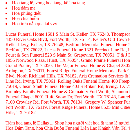
Hoa tang lễ, vòng hoa tang, kệ hoa tang
Hoa đám ma
Hoa phúng điếu
Hoa chia buồn
Hoa trên nắp qua tài vvv
Lucas Funeral Home 1601 S Main St, Keller, TX 76248, Thompso
4350 River Oaks Blvd, Fort Worth, TX 76114, Keller's Old Town
Keller Pkwy, Keller, TX 76248, Bedford Memorial Funeral Home 
Bedford, TX 76022, Lucas Funeral Home 1321 Precinct Line Rd, H
Foust & Son Funeral 523 S Main St, Grapevine, TX 76051, T & J
1856 Norwood Plaza, Hurst, TX 76054, Grand Prairie Funeral Hom
Grand Prairie, TX 75050, The Major Funeral Home & Chapel 2805 
Arlington, TX 76011, Forest Ridge Funeral Home Memorial Park C
Blvd, North Richland Hills, TX 76182, Aria Cremation Services &
Line Rd, Irving, TX 75061, Rolling Oaks Funeral Home 400 Freep
75019, Chism-Smith Funeral Home 403 S Britain Rd, Irving, TX
Brumley Family Funeral Home & Crematory Fort Worth, Shannon
Funeral Chapel 6001 Rufe Snow Dr, Fort Worth, TX 76148, Laurel
7100 Crowley Rd, Fort Worth, TX 76134, Gregory W. Spencer Fune
Fort Worth, TX 76119, Forest Ridge Funeral Home 8525 Mid Citie
Hills, TX 76182
Tiệm hoa tang lễ Dallas ... Shop hoa người việt hoa & tang lễ người
Hoa Đám Tang, hoa Chia Buồn Funeral Liên Lạc Khánh Vân Tel 