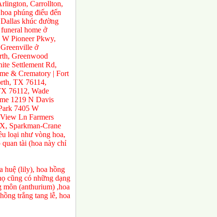
rlington, Carrollton,
 hoa phúng điếu đến
ở Dallas khúc đường
 funeral home ở
0 W Pioneer Pkwy,
Greenville ở
orth, Greenwood
te Settlement Rd,
e & Crematory | Fort
rth, TX 76114,
 TX 76112, Wade
ome 1219 N Davis
 Park 7405 W
 View Ln Farmers
TX, Sparkman-Crane
ều loại như vòng hoa,
 quan tài (hoa này chỉ
 huệ (lily), hoa hồng
a họ cũng có những dạng
ng môn (anthurium) ,hoa
ồng trắng tang lễ, hoa