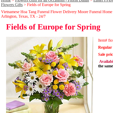
Home
>
Flowers Gifts for all Occasions - Florist Dallas
>
Easter's Flo
Flowers Gifts
> Fields of Europe for Spring
Vietnamese Hoa Tang Funeral Flower Delivery Moore Funeral Home
Arlington, Texas, TX - 24/̃7
Fields of Europe for Spring
Item#
fi
Regular 
Sale pri
Availabi
the same