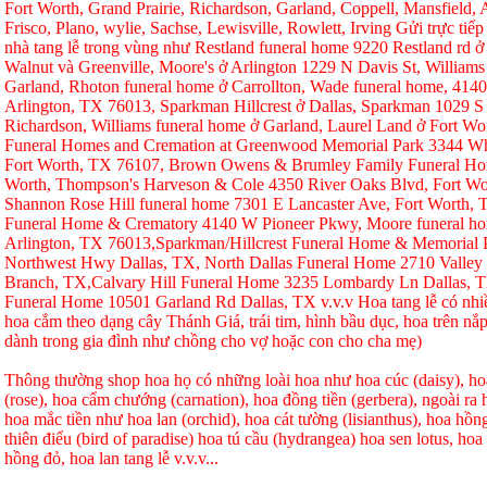
Fort Worth, Grand Prairie, Richardson, Garland, Coppell, Mansfield, A
Frisco, Plano, wylie, Sachse, Lewisville, Rowlett, Irving Gửi trực tiếp
nhà tang lễ trong vùng như Restland funeral home 9220 Restland rd 
Walnut và Greenville, Moore's ở Arlington 1229 N Davis St, Williams
Garland, Rhoton funeral home ở Carrollton, Wade funeral home, 414
Arlington, TX 76013, Sparkman Hillcrest ở Dallas, Sparkman 1029 S 
Richardson, Williams funeral home ở Garland, Laurel Land ở Fort W
Funeral Homes and Cremation at Greenwood Memorial Park 3344 Whi
Fort Worth, TX 76107, Brown Owens & Brumley Family Funeral Hom
Worth, Thompson's Harveson & Cole 4350 River Oaks Blvd, Fort Wo
Shannon Rose Hill funeral home 7301 E Lancaster Ave, Fort Worth,
Funeral Home & Crematory 4140 W Pioneer Pkwy, Moore funeral h
Arlington, TX 76013,Sparkman/Hillcrest Funeral Home & Memorial
Northwest Hwy Dallas, TX, North Dallas Funeral Home 2710 Valley
Branch, TX,Calvary Hill Funeral Home 3235 Lombardy Ln Dallas, 
Funeral Home 10501 Garland Rd Dallas, TX v.v.v Hoa tang lễ có nhi
hoa cắm theo dạng cây Thánh Giá, trái tim, hình bầu dục, hoa trên nắp
dành trong gia đình như chồng cho vợ hoặc con cho cha mẹ)
Thông thường shop hoa họ có những loài hoa như hoa cúc (daisy), hoa
(rose), hoa cẩm chướng (carnation), hoa đồng tiền (gerbera), ngoài r
hoa mắc tiền như hoa lan (orchid), hoa cát tường (lisianthus), hoa hồ
thiên điểu (bird of paradise) hoa tú cầu (hydrangea) hoa sen lotus, hoa h
hồng đỏ, hoa lan tang lễ v.v.v...