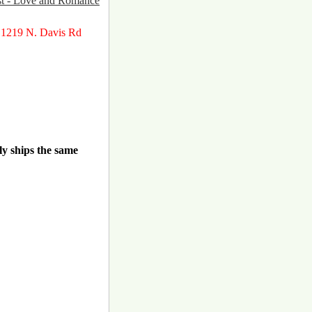
ist - Love and Romance
 1219 N. Davis Rd
ly ships the same