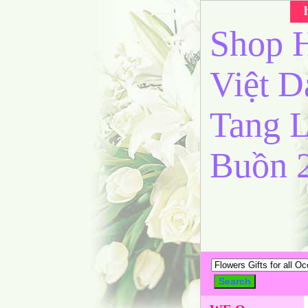
Shop H
Việt 
Tang L
Buồn 