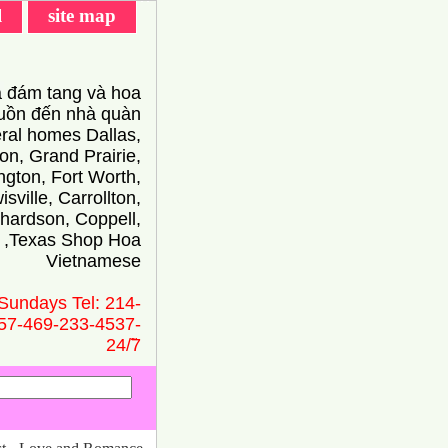
l
site map
 đám tang và hoa
ồn đến nhà quàn
eral homes Dallas,
on, Grand Prairie,
ington, Fort Worth,
isville, Carrollton,
hardson, Coppell,
 ,Texas Shop Hoa
Vietnamese
Sundays Tel: 214-
57-469-233-4537-
24/̃7