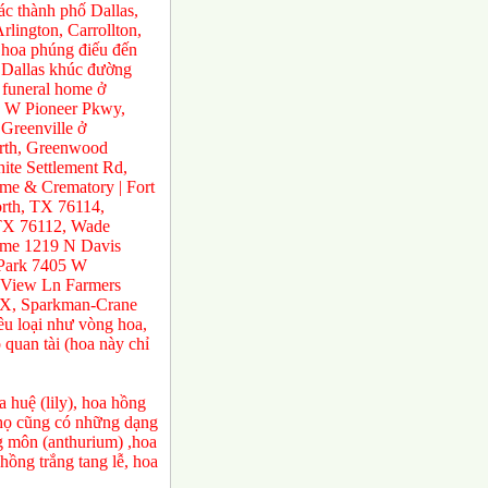
́c thành phố Dallas,
rlington, Carrollton,
 hoa phúng điếu đến
ở Dallas khúc đường
 funeral home ở
0 W Pioneer Pkwy,
Greenville ở
orth, Greenwood
te Settlement Rd,
e & Crematory | Fort
rth, TX 76114,
 TX 76112, Wade
ome 1219 N Davis
 Park 7405 W
 View Ln Farmers
TX, Sparkman-Crane
ều loại như vòng hoa,
 quan tài (hoa này chỉ
 huệ (lily), hoa hồng
a họ cũng có những dạng
ng môn (anthurium) ,hoa
ồng trắng tang lễ, hoa