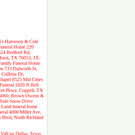
n's Harveson & Cole
 Funeral Home 220
524 Bedford Rd,
urst, TX 76053, J.E.
 Family Funeral Home
e 733 Dalworth St,
Galleria Dr,
hapel 8525 Mid Cities
 Funeral 1820 N Belt
ort Pkwy, Coppell, TX
 75060, Brown Owens &
 Rufe Snow Drive
 Land funeral home
ral 4000 Miller Ave,
s Blvd, North Richland
 Việt tại Dallas, Texas