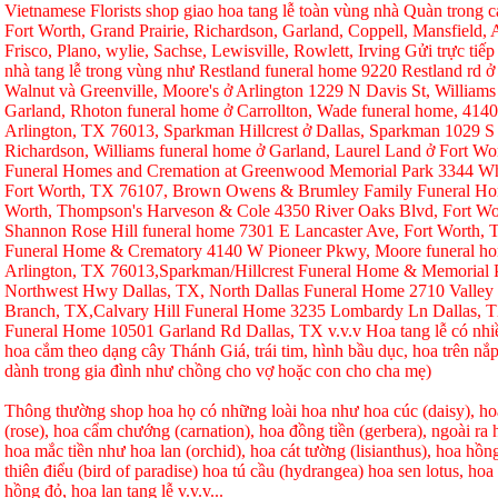
Vietnamese Florists shop giao hoa tang lễ toàn vùng nhà Quàn trong ca
Fort Worth, Grand Prairie, Richardson, Garland, Coppell, Mansfield, A
Frisco, Plano, wylie, Sachse, Lewisville, Rowlett, Irving Gửi trực tiếp
nhà tang lễ trong vùng như Restland funeral home 9220 Restland rd 
Walnut và Greenville, Moore's ở Arlington 1229 N Davis St, Williams
Garland, Rhoton funeral home ở Carrollton, Wade funeral home, 414
Arlington, TX 76013, Sparkman Hillcrest ở Dallas, Sparkman 1029 S 
Richardson, Williams funeral home ở Garland, Laurel Land ở Fort W
Funeral Homes and Cremation at Greenwood Memorial Park 3344 Whi
Fort Worth, TX 76107, Brown Owens & Brumley Family Funeral Hom
Worth, Thompson's Harveson & Cole 4350 River Oaks Blvd, Fort Wo
Shannon Rose Hill funeral home 7301 E Lancaster Ave, Fort Worth,
Funeral Home & Crematory 4140 W Pioneer Pkwy, Moore funeral h
Arlington, TX 76013,Sparkman/Hillcrest Funeral Home & Memorial
Northwest Hwy Dallas, TX, North Dallas Funeral Home 2710 Valley
Branch, TX,Calvary Hill Funeral Home 3235 Lombardy Ln Dallas, 
Funeral Home 10501 Garland Rd Dallas, TX v.v.v Hoa tang lễ có nhi
hoa cắm theo dạng cây Thánh Giá, trái tim, hình bầu dục, hoa trên nắp
dành trong gia đình như chồng cho vợ hoặc con cho cha mẹ)
Thông thường shop hoa họ có những loài hoa như hoa cúc (daisy), hoa
(rose), hoa cẩm chướng (carnation), hoa đồng tiền (gerbera), ngoài r
hoa mắc tiền như hoa lan (orchid), hoa cát tường (lisianthus), hoa hồ
thiên điểu (bird of paradise) hoa tú cầu (hydrangea) hoa sen lotus, hoa h
hồng đỏ, hoa lan tang lễ v.v.v...