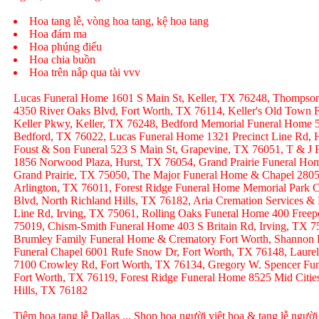
Hoa tang lễ, vòng hoa tang, kệ hoa tang
Hoa đám ma
Hoa phúng điếu
Hoa chia buồn
Hoa trên nắp qua tài vvv
Lucas Funeral Home 1601 S Main St, Keller, TX 76248, Thompso
4350 River Oaks Blvd, Fort Worth, TX 76114, Keller's Old Town
Keller Pkwy, Keller, TX 76248, Bedford Memorial Funeral Home 
Bedford, TX 76022, Lucas Funeral Home 1321 Precinct Line Rd, H
Foust & Son Funeral 523 S Main St, Grapevine, TX 76051, T & J
1856 Norwood Plaza, Hurst, TX 76054, Grand Prairie Funeral Hom
Grand Prairie, TX 75050, The Major Funeral Home & Chapel 2805 
Arlington, TX 76011, Forest Ridge Funeral Home Memorial Park C
Blvd, North Richland Hills, TX 76182, Aria Cremation Services &
Line Rd, Irving, TX 75061, Rolling Oaks Funeral Home 400 Freep
75019, Chism-Smith Funeral Home 403 S Britain Rd, Irving, TX
Brumley Family Funeral Home & Crematory Fort Worth, Shannon
Funeral Chapel 6001 Rufe Snow Dr, Fort Worth, TX 76148, Laurel
7100 Crowley Rd, Fort Worth, TX 76134, Gregory W. Spencer Fune
Fort Worth, TX 76119, Forest Ridge Funeral Home 8525 Mid Citie
Hills, TX 76182
Tiệm hoa tang lễ Dallas ... Shop hoa người việt hoa & tang lễ người