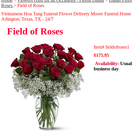
Home
>
Flowers Gifts for all Occasions - Florist Dallas
>
Dallas Flor
Roses
> Field of Roses
Vietnamese Hoa Tang Funeral Flower Delivery Moore Funeral Home
Arlington, Texas, TX - 24/̃7
Field of Roses
Item#
fieldofroses1
$175.95
Availability:
Usual
business day