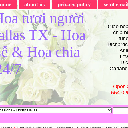
home
about us
privacy policy
send emai
oa tươi người
Giao hoa
Dallas TX - Hoa
chia bu
fun
Richards
ễ & Hoa chia
Arl
Lew
Ric
24/7
Garland
Open 
554-02