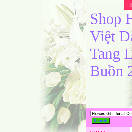
Shop H
Việt 
Tang L
Buồn 