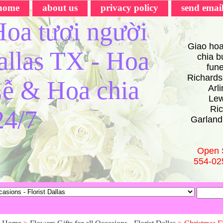
home
about us
privacy policy
send emai
oa tươi người
Giao hoa
Dallas TX - Hoa
chia bu
fun
Richards
ễ & Hoa chia
Arl
Lew
Ric
24/7
Garland
Open 
554-02