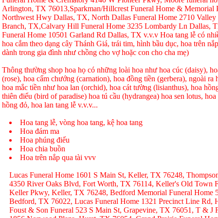
Arlington, TX 76013,Sparkman/Hillcrest Funeral Home & Memorial
Northwest Hwy Dallas, TX, North Dallas Funeral Home 2710 Valley
Branch, TX,Calvary Hill Funeral Home 3235 Lombardy Ln Dallas, 
Funeral Home 10501 Garland Rd Dallas, TX v.v.v Hoa tang lễ có nhi
hoa cắm theo dạng cây Thánh Giá, trái tim, hình bầu dục, hoa trên nắp
dành trong gia đình như chồng cho vợ hoặc con cho cha mẹ)
Thông thường shop hoa họ có những loài hoa như hoa cúc (daisy), hoa
(rose), hoa cẩm chướng (carnation), hoa đồng tiền (gerbera), ngoài r
hoa mắc tiền như hoa lan (orchid), hoa cát tường (lisianthus), hoa hồ
thiên điểu (bird of paradise) hoa tú cầu (hydrangea) hoa sen lotus, hoa h
hồng đỏ, hoa lan tang lễ v.v.v...
Hoa tang lễ, vòng hoa tang, kệ hoa tang
Hoa đám ma
Hoa phúng điếu
Hoa chia buồn
Hoa trên nắp qua tài vvv
Lucas Funeral Home 1601 S Main St, Keller, TX 76248, Thompso
4350 River Oaks Blvd, Fort Worth, TX 76114, Keller's Old Town
Keller Pkwy, Keller, TX 76248, Bedford Memorial Funeral Home 
Bedford, TX 76022, Lucas Funeral Home 1321 Precinct Line Rd, H
Foust & Son Funeral 523 S Main St, Grapevine, TX 76051, T & J