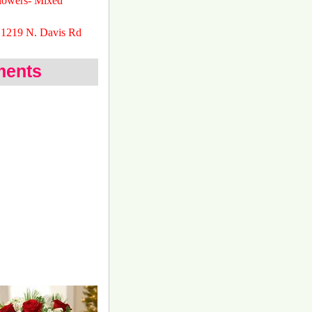
lowers- Mixed
 1219 N. Davis Rd
ments