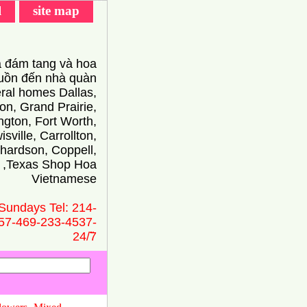
l
site map
 đám tang và hoa
ồn đến nhà quàn
eral homes Dallas,
on, Grand Prairie,
ington, Fort Worth,
isville, Carrollton,
hardson, Coppell,
 ,Texas Shop Hoa
Vietnamese
Sundays Tel: 214-
57-469-233-4537-
24/̃7