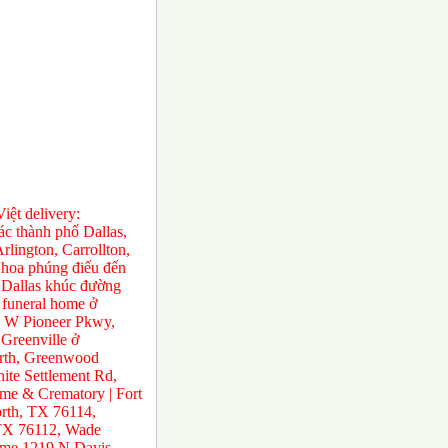
ệt delivery:
́c thành phố Dallas,
rlington, Carrollton,
 hoa phúng điếu đến
ở Dallas khúc đường
 funeral home ở
0 W Pioneer Pkwy,
Greenville ở
orth, Greenwood
te Settlement Rd,
e & Crematory | Fort
rth, TX 76114,
 TX 76112, Wade
ome 1219 N Davis