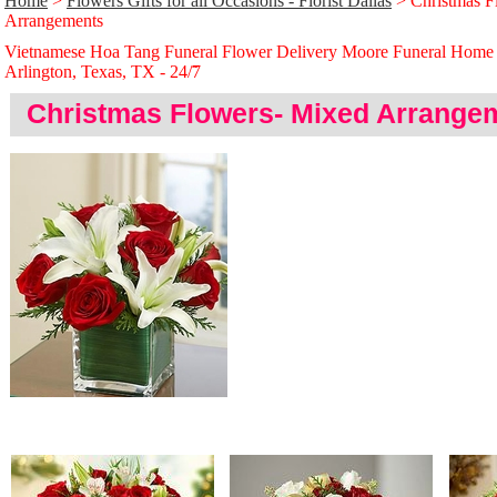
Home
>
Flowers Gifts for all Occasions - Florist Dallas
> Christmas F
Arrangements
Vietnamese Hoa Tang Funeral Flower Delivery Moore Funeral Home
Arlington, Texas, TX - 24/̃7
Christmas Flowers- Mixed Arrange