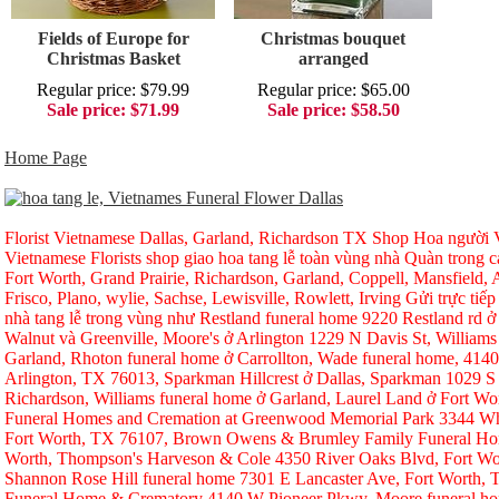
Fields of Europe for
Christmas bouquet
Christmas Basket
arranged
Regular price: $79.99
Regular price: $65.00
Sale price: $71.99
Sale price: $58.50
Home Page
Florist Vietnamese Dallas, Garland, Richardson TX Shop Hoa người Vi
Vietnamese Florists shop giao hoa tang lễ toàn vùng nhà Quàn trong ca
Fort Worth, Grand Prairie, Richardson, Garland, Coppell, Mansfield, A
Frisco, Plano, wylie, Sachse, Lewisville, Rowlett, Irving Gửi trực tiếp
nhà tang lễ trong vùng như Restland funeral home 9220 Restland rd 
Walnut và Greenville, Moore's ở Arlington 1229 N Davis St, Williams
Garland, Rhoton funeral home ở Carrollton, Wade funeral home, 414
Arlington, TX 76013, Sparkman Hillcrest ở Dallas, Sparkman 1029 S 
Richardson, Williams funeral home ở Garland, Laurel Land ở Fort W
Funeral Homes and Cremation at Greenwood Memorial Park 3344 Whi
Fort Worth, TX 76107, Brown Owens & Brumley Family Funeral Hom
Worth, Thompson's Harveson & Cole 4350 River Oaks Blvd, Fort Wo
Shannon Rose Hill funeral home 7301 E Lancaster Ave, Fort Worth,
Funeral Home & Crematory 4140 W Pioneer Pkwy, Moore funeral h