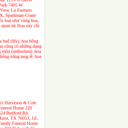
 Park 7405 W
 View Ln Farmers
TX, Sparkman-Crane
ều loại như vòng hoa,
 quan tài (hoa này chỉ
 huệ (lily), hoa hồng
a họ cũng có những dạng
ng môn (anthurium) ,hoa
ồng trắng tang lễ, hoa
n's Harveson & Cole
 Funeral Home 220
524 Bedford Rd,
urst, TX 76053, J.E.
 Family Funeral Home