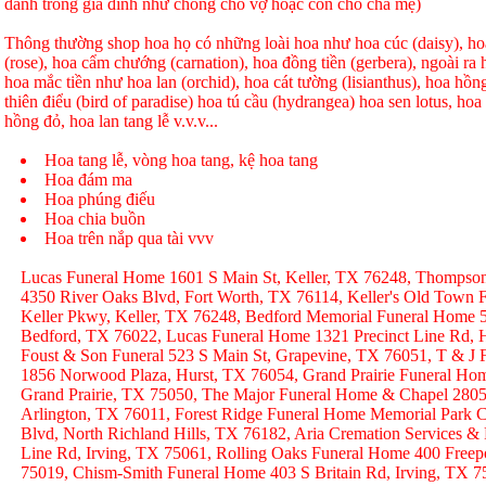
dành trong gia đình như chồng cho vợ hoặc con cho cha mẹ)
Thông thường shop hoa họ có những loài hoa như hoa cúc (daisy), hoa
(rose), hoa cẩm chướng (carnation), hoa đồng tiền (gerbera), ngoài r
hoa mắc tiền như hoa lan (orchid), hoa cát tường (lisianthus), hoa hồ
thiên điểu (bird of paradise) hoa tú cầu (hydrangea) hoa sen lotus, hoa h
hồng đỏ, hoa lan tang lễ v.v.v...
Hoa tang lễ, vòng hoa tang, kệ hoa tang
Hoa đám ma
Hoa phúng điếu
Hoa chia buồn
Hoa trên nắp qua tài vvv
Lucas Funeral Home 1601 S Main St, Keller, TX 76248, Thompso
4350 River Oaks Blvd, Fort Worth, TX 76114, Keller's Old Town
Keller Pkwy, Keller, TX 76248, Bedford Memorial Funeral Home 
Bedford, TX 76022, Lucas Funeral Home 1321 Precinct Line Rd, H
Foust & Son Funeral 523 S Main St, Grapevine, TX 76051, T & J
1856 Norwood Plaza, Hurst, TX 76054, Grand Prairie Funeral Hom
Grand Prairie, TX 75050, The Major Funeral Home & Chapel 2805 
Arlington, TX 76011, Forest Ridge Funeral Home Memorial Park C
Blvd, North Richland Hills, TX 76182, Aria Cremation Services &
Line Rd, Irving, TX 75061, Rolling Oaks Funeral Home 400 Freep
75019, Chism-Smith Funeral Home 403 S Britain Rd, Irving, TX