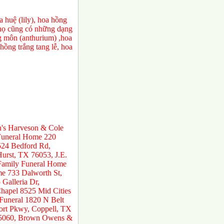
 huệ (lily), hoa hồng
a họ cũng có những dạng
ng môn (anthurium) ,hoa
ồng trắng tang lễ, hoa
n's Harveson & Cole
 Funeral Home 220
524 Bedford Rd,
urst, TX 76053, J.E.
 Family Funeral Home
e 733 Dalworth St,
Galleria Dr,
hapel 8525 Mid Cities
 Funeral 1820 N Belt
ort Pkwy, Coppell, TX
 75060, Brown Owens &