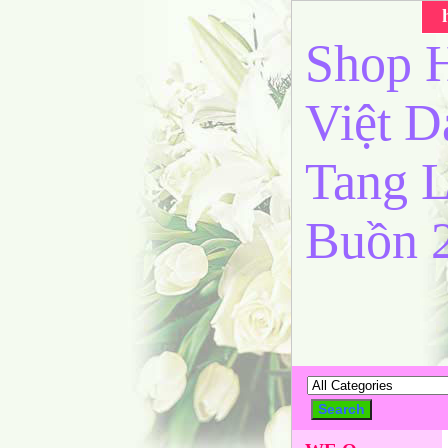
Shop H
Việt 
Tang L
Buồn 