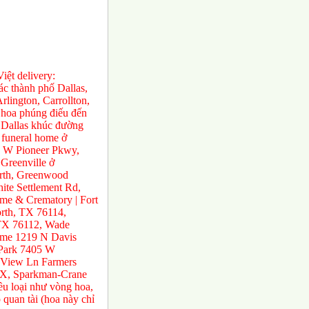
ệt delivery:
́c thành phố Dallas,
rlington, Carrollton,
 hoa phúng điếu đến
ở Dallas khúc đường
 funeral home ở
0 W Pioneer Pkwy,
Greenville ở
orth, Greenwood
te Settlement Rd,
e & Crematory | Fort
rth, TX 76114,
 TX 76112, Wade
ome 1219 N Davis
 Park 7405 W
 View Ln Farmers
TX, Sparkman-Crane
ều loại như vòng hoa,
 quan tài (hoa này chỉ