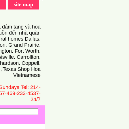
l
site map
 đám tang và hoa
ồn đến nhà quàn
eral homes Dallas,
on, Grand Prairie,
ington, Fort Worth,
isville, Carrollton,
hardson, Coppell,
 ,Texas Shop Hoa
Vietnamese
Sundays Tel: 214-
57-469-233-4537-
24/̃7