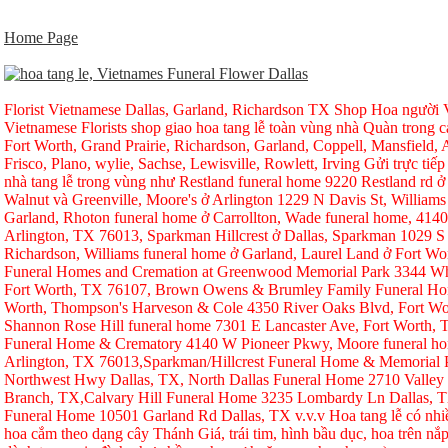
Home Page
Florist Vietnamese Dallas, Garland, Richardson TX Shop Hoa người Vi
Vietnamese Florists shop giao hoa tang lễ toàn vùng nhà Quàn trong ca
Fort Worth, Grand Prairie, Richardson, Garland, Coppell, Mansfield, A
Frisco, Plano, wylie, Sachse, Lewisville, Rowlett, Irving Gửi trực tiếp
nhà tang lễ trong vùng như Restland funeral home 9220 Restland rd 
Walnut và Greenville, Moore's ở Arlington 1229 N Davis St, Williams
Garland, Rhoton funeral home ở Carrollton, Wade funeral home, 414
Arlington, TX 76013, Sparkman Hillcrest ở Dallas, Sparkman 1029 S 
Richardson, Williams funeral home ở Garland, Laurel Land ở Fort W
Funeral Homes and Cremation at Greenwood Memorial Park 3344 Whi
Fort Worth, TX 76107, Brown Owens & Brumley Family Funeral Hom
Worth, Thompson's Harveson & Cole 4350 River Oaks Blvd, Fort Wo
Shannon Rose Hill funeral home 7301 E Lancaster Ave, Fort Worth,
Funeral Home & Crematory 4140 W Pioneer Pkwy, Moore funeral h
Arlington, TX 76013,Sparkman/Hillcrest Funeral Home & Memorial
Northwest Hwy Dallas, TX, North Dallas Funeral Home 2710 Valley
Branch, TX,Calvary Hill Funeral Home 3235 Lombardy Ln Dallas, 
Funeral Home 10501 Garland Rd Dallas, TX v.v.v Hoa tang lễ có nhi
hoa cắm theo dạng cây Thánh Giá, trái tim, hình bầu dục, hoa trên nắp