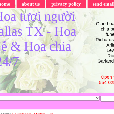
home
about us
privacy policy
send emai
oa tươi người
Giao hoa
Dallas TX - Hoa
chia bu
fun
Richards
ễ & Hoa chia
Arl
Lew
Ric
24/7
Garland
Open 
554-02