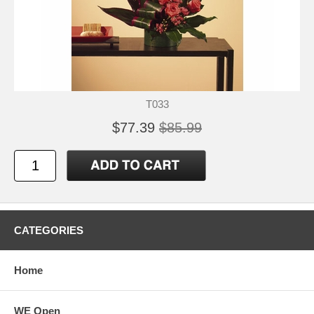
T033
$77.39
$85.99
CATEGORIES
Home
WE Open